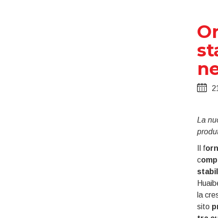
Or
st
n
2
La nuo
produt
Il f
orn
c
ompl
stabi
Huaibe
la cre
sito
p