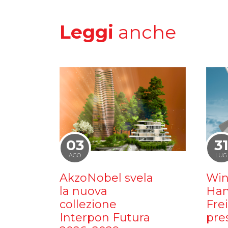
Leggi
anche
03
3
AGO
LUG
AkzoNobel svela
Win
la nuova
Ham
collezione
Fre
Interpon Futura
pre