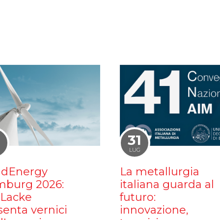
1
31
LUG
dEnergy
La metallurgia
burg 2026:
italiana guarda al
iLacke
futuro:
senta vernici
innovazione,