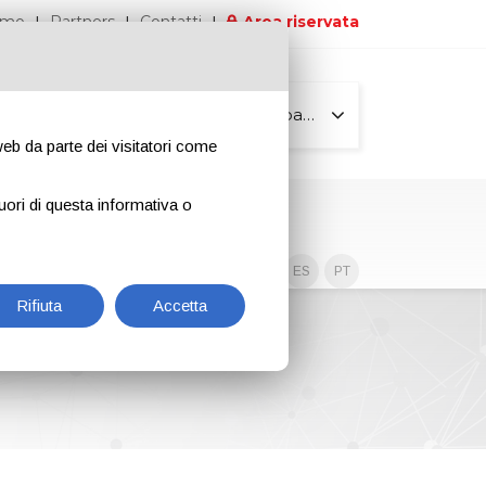
iamo
Partners
Contatti
Area riservata
Tutte le pagine
 web da parte dei visitatori come
uori di questa informativa o
Contenuti esclusivi
EN
IT
DE
ES
PT
Rifiuta
Accetta