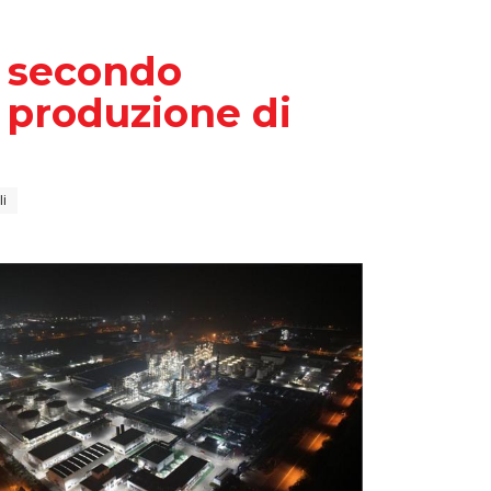
o secondo
a produzione di
li