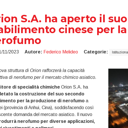
ion S.A. ha aperto il su
abilimento cinese per l
erofumo
1/11/2023
Autore:
Federico Melideo
Categorie:
Istituziona
va struttura di Orion rafforzerà la capacità
tiva di nerofumo per il mercato chimico asiatico.
itore di specialità chimiche
Orion S.A. ha
etato la costruzione del suo secondo
limento per la produzione di nerofumo
a
i (provincia di Anhui, Cina), soddisfacendo così
scente domanda del mercato asiatico. Il nuovo
rodurrà nerofumo per diverse applicazioni,