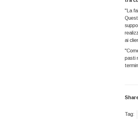
tra c
"La fa
Questo
suppor
realiz
ai cli
"Come 
pasti 
termin
Share
Tag: