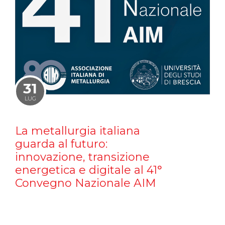
31
LUG
La metallurgia italiana
guarda al futuro:
innovazione, transizione
energetica e digitale al 41°
Convegno Nazionale AIM