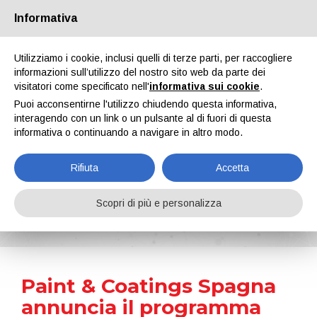
Informativa
Chi siamo
Partners
Contatti
Area riservata
Utilizziamo i cookie, inclusi quelli di terze parti, per raccogliere
informazioni sull’utilizzo del nostro sito web da parte dei
visitatori come specificato nell'
informativa sui cookie
.
Puoi acconsentirne l'utilizzo chiudendo questa informativa,
interagendo con un link o un pulsante al di fuori di questa
informativa o continuando a navigare in altro modo.
EN
IT
DE
ES
PT
Rifiuta
Accetta
News
Scopri di più e personalizza
Home
Notizie
Paint & Coatings Spagna annuncia il programma della sua quarta edizione
Paint & Coatings Spagna
annuncia il programma