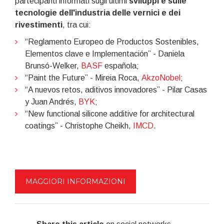
partecipanti informati sugli ultimi
sviluppi e sulle
tecnologie dell'industria delle vernici e dei
rivestimenti
, tra cui:
“Reglamento Europeo de Productos Sostenibles,
Elementos clave e Implementación” - Daniela
Brunsó-Welker,
BASF
española;
“Paint the Future” - Mireia Roca,
AkzoNobel
;
“A nuevos retos, aditivos innovadores” - Pilar Casas
y Juan Andrés,
BYK
;
“New functional silicone additive for architectural
coatings” - Christophe Cheikh,
IMCD
.
MAGGIORI INFORMAZIONI