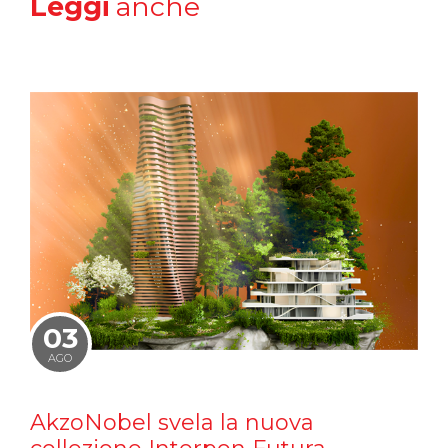
Leggi
anche
03
AGO
AkzoNobel svela la nuova