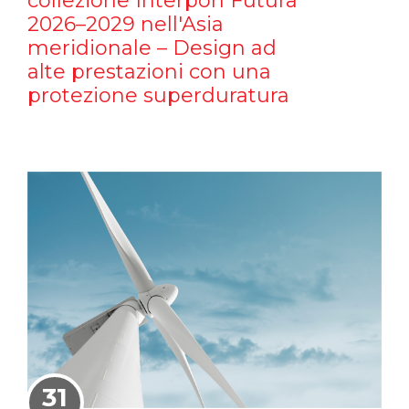
collezione Interpon Futura
2026–2029 nell'Asia
meridionale – Design ad
alte prestazioni con una
protezione superduratura
31