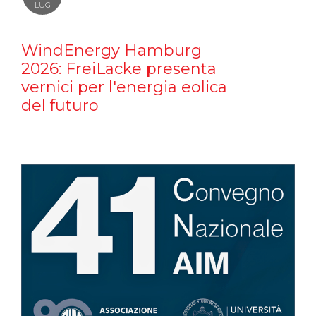
LUG
WindEnergy Hamburg
2026: FreiLacke presenta
vernici per l'energia eolica
del futuro