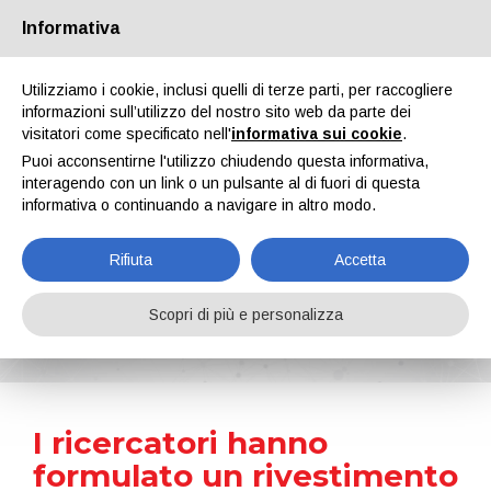
Informativa
Chi siamo
Partners
Contatti
Area riservata
Utilizziamo i cookie, inclusi quelli di terze parti, per raccogliere
informazioni sull’utilizzo del nostro sito web da parte dei
visitatori come specificato nell'
informativa sui cookie
.
Puoi acconsentirne l'utilizzo chiudendo questa informativa,
interagendo con un link o un pulsante al di fuori di questa
informativa o continuando a navigare in altro modo.
EN
IT
DE
ES
PT
Rifiuta
Accetta
News
Scopri di più e personalizza
Home
Notizie
I ricercatori hanno formulato un rivestimento per l’isolamento delle strutture ispirandosi a un camaleonte
I ricercatori hanno
formulato un rivestimento