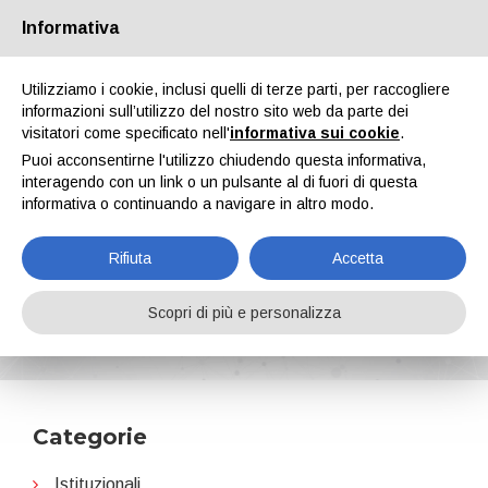
Informativa
Chi siamo
Partners
Contatti
Area riservata
Utilizziamo i cookie, inclusi quelli di terze parti, per raccogliere
informazioni sull’utilizzo del nostro sito web da parte dei
visitatori come specificato nell'
informativa sui cookie
.
Puoi acconsentirne l'utilizzo chiudendo questa informativa,
interagendo con un link o un pulsante al di fuori di questa
informativa o continuando a navigare in altro modo.
EN
IT
DE
ES
PT
Rifiuta
Accetta
Tecnologie e accessori di verniciatura
Scopri di più e personalizza
Home
News
Tecnologie e accessori di verniciatura
Categorie
Istituzionali