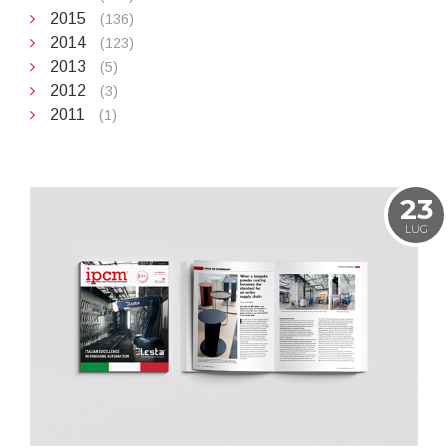
2015
(136)
2014
(123)
2013
(5)
2012
(3)
2011
(1)
23
LUG