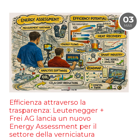
03
MAR
Efficienza attraverso la
trasparenza: Leutenegger +
Frei AG lancia un nuovo
Energy Assessment per il
settore della verniciatura