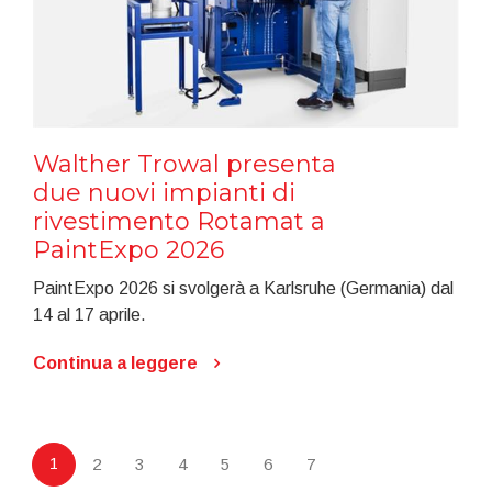
Walther Trowal presenta
due nuovi impianti di
rivestimento Rotamat a
PaintExpo 2026
PaintExpo 2026 si svolgerà a Karlsruhe (Germania) dal
14 al 17 aprile.
Continua a leggere
1
2
3
4
5
6
7