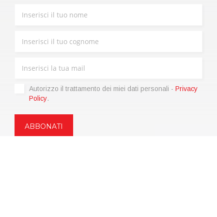
Autorizzo il trattamento dei miei dati personali -
Privacy
Policy
.
Copyright © 2021 | eos Mktg&Communication Srl | VAT
06695850963 | Corp.Cap. € 12.000,00 i.v.
Privacy Policy
(Personalizza)
|
Condizioni di vendita
|
Codice etico
|
Web Agency: SparkinWeb