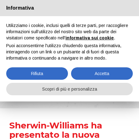
Informativa
Chi siamo
Partners
Contatti
Area riservata
Utilizziamo i cookie, inclusi quelli di terze parti, per raccogliere
informazioni sull’utilizzo del nostro sito web da parte dei
visitatori come specificato nell'
informativa sui cookie
.
Puoi acconsentirne l'utilizzo chiudendo questa informativa,
interagendo con un link o un pulsante al di fuori di questa
informativa o continuando a navigare in altro modo.
EN
IT
DE
ES
PT
Rifiuta
Accetta
News
Scopri di più e personalizza
Home
Notizie
Sherwin-Williams ha presentato la nuova collezione di vernici in polvere per l’architettura Vision 2030
Sherwin-Williams ha
presentato la nuova