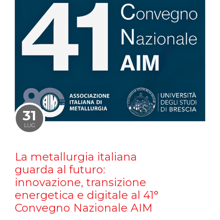
31
LUG
La metallurgia italiana
guarda al futuro:
innovazione, transizione
energetica e digitale al 41°
Convegno Nazionale AIM