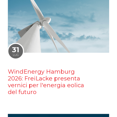
31
LUG
WindEnergy Hamburg
2026: FreiLacke presenta
vernici per l'energia eolica
del futuro