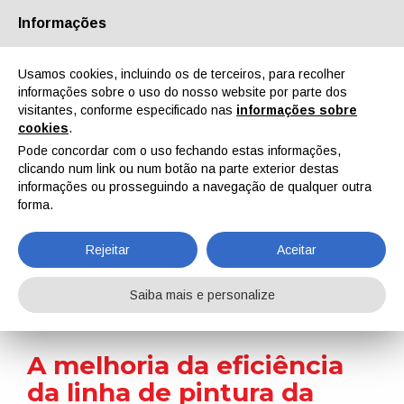
Informações
Quem Somos
Parceiros
Contactos
Área reservada
Usamos cookies, incluindo os de terceiros, para recolher
informações sobre o uso do nosso website por parte dos
visitantes, conforme especificado nas
informações sobre
cookies
.
Pode concordar com o uso fechando estas informações,
clicando num link ou num botão na parte exterior destas
EN
IT
DE
ES
PT
informações ou prosseguindo a navegação de qualquer outra
forma.
On-site reports
Rejeitar
Aceitar
Home
On-site reports
A melhoria da eficiência da linha de pintura da Asturmadi Doors passa pela perfeita integração entre a movimentação manual e automática
Saiba mais e personalize
A melhoria da eficiência
da linha de pintura da