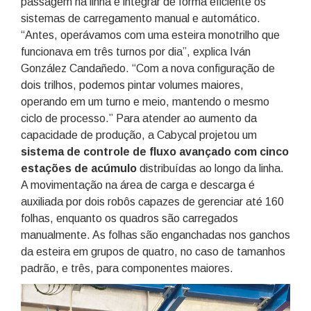
passagem na linha e integrar de forma eficiente os
sistemas de carregamento manual e automático.
“Antes, operávamos com uma esteira monotrilho que
funcionava em três turnos por dia”, explica Iván
González Candañedo. “Com a nova configuração de
dois trilhos, podemos pintar volumes maiores,
operando em um turno e meio, mantendo o mesmo
ciclo de processo.” Para atender ao aumento da
capacidade de produção, a Cabycal projetou um
sistema de controle de fluxo avançado
com cinco
estações de acúmulo
distribuídas ao longo da linha.
A movimentação na área de carga e descarga é
auxiliada por dois robôs capazes de gerenciar até 160
folhas, enquanto os quadros são carregados
manualmente. As folhas são enganchadas nos ganchos
da esteira em grupos de quatro, no caso de tamanhos
padrão, e três, para componentes maiores.