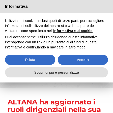
Informativa
Chi siamo
Partners
Contatti
Area riservata
Utilizziamo i cookie, inclusi quelli di terze parti, per raccogliere
informazioni sull’utilizzo del nostro sito web da parte dei
visitatori come specificato nell'
informativa sui cookie
.
Puoi acconsentirne l'utilizzo chiudendo questa informativa,
interagendo con un link o un pulsante al di fuori di questa
informativa o continuando a navigare in altro modo.
EN
IT
DE
ES
PT
Rifiuta
Accetta
News
Scopri di più e personalizza
Home
Notizie
ALTANA ha aggiornato i ruoli dirigenziali nella sua divisione BYK
ALTANA ha aggiornato i
ruoli dirigenziali nella sua