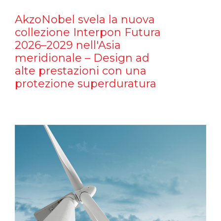
AkzoNobel svela la nuova
collezione Interpon Futura
2026–2029 nell'Asia
meridionale – Design ad
alte prestazioni con una
protezione superduratura