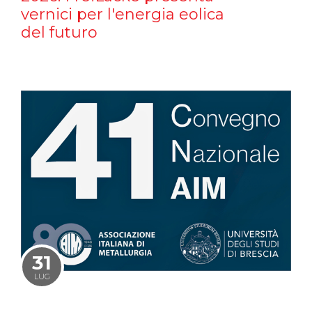
vernici per l'energia eolica
del futuro
31
LUG