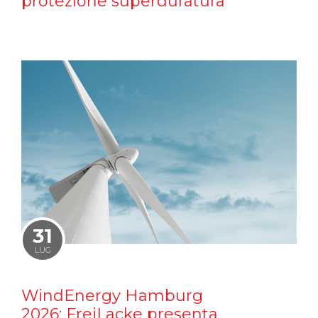
protezione superduratura
31
LUG
WindEnergy Hamburg
2026: FreiLacke presenta