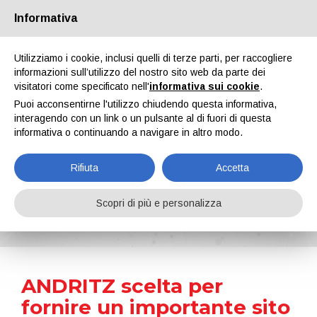
Informativa
Chi siamo
Partners
Contatti
Area riservata
Utilizziamo i cookie, inclusi quelli di terze parti, per raccogliere
informazioni sull’utilizzo del nostro sito web da parte dei
visitatori come specificato nell'
informativa sui cookie
.
Puoi acconsentirne l'utilizzo chiudendo questa informativa,
interagendo con un link o un pulsante al di fuori di questa
informativa o continuando a navigare in altro modo.
EN
IT
DE
ES
PT
Rifiuta
Accetta
News
Scopri di più e personalizza
Home
Notizie
ANDRITZ scelta per fornire un importante sito di cattura del carbonio in Danimarca
ANDRITZ scelta per
fornire un importante sito