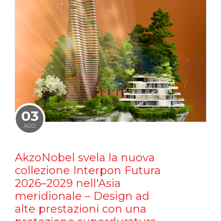
03
AGO
AkzoNobel svela la nuova
collezione Interpon Futura
2026–2029 nell'Asia
meridionale – Design ad
alte prestazioni con una