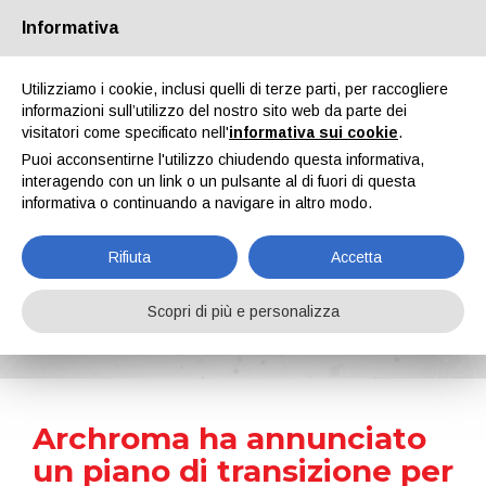
Informativa
Chi siamo
Partners
Contatti
Area riservata
Utilizziamo i cookie, inclusi quelli di terze parti, per raccogliere
informazioni sull’utilizzo del nostro sito web da parte dei
visitatori come specificato nell'
informativa sui cookie
.
Puoi acconsentirne l'utilizzo chiudendo questa informativa,
interagendo con un link o un pulsante al di fuori di questa
informativa o continuando a navigare in altro modo.
EN
IT
DE
ES
PT
Rifiuta
Accetta
News
Scopri di più e personalizza
Home
Notizie
Archroma ha annunciato un piano di transizione per il ruolo di CEO
Archroma ha annunciato
un piano di transizione per