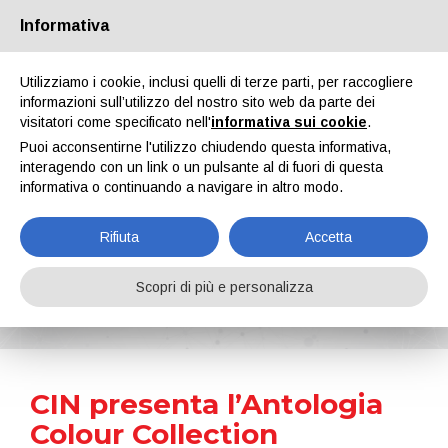
Informativa
Chi siamo
Partners
Contatti
Area riservata
Utilizziamo i cookie, inclusi quelli di terze parti, per raccogliere
informazioni sull’utilizzo del nostro sito web da parte dei
visitatori come specificato nell'
informativa sui cookie
.
Puoi acconsentirne l'utilizzo chiudendo questa informativa,
interagendo con un link o un pulsante al di fuori di questa
informativa o continuando a navigare in altro modo.
EN
IT
DE
ES
PT
Rifiuta
Accetta
News
Scopri di più e personalizza
Home
Notizie
CIN presenta l’Antologia Colour Collection
CIN presenta l’Antologia
Colour Collection