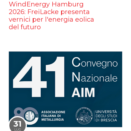
WindEnergy Hamburg
2026: FreiLacke presenta
vernici per l'energia eolica
del futuro
31
LUG