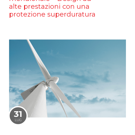
alte prestazioni con una
protezione superduratura
31
LUG