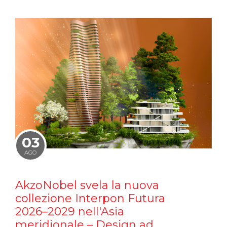
03
AGO
AkzoNobel svela la nuova
collezione Interpon Futura
2026–2029 nell'Asia
meridionale – Design ad