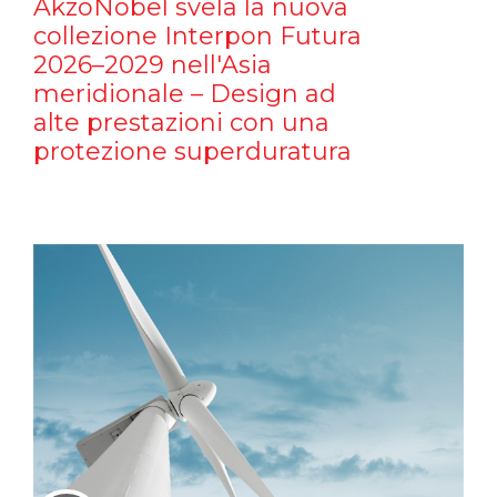
AkzoNobel svela la nuova
collezione Interpon Futura
2026–2029 nell'Asia
meridionale – Design ad
alte prestazioni con una
protezione superduratura