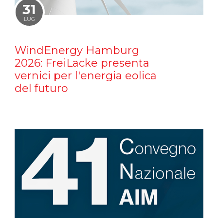
31
LUG
WindEnergy Hamburg
2026: FreiLacke presenta
vernici per l'energia eolica
del futuro