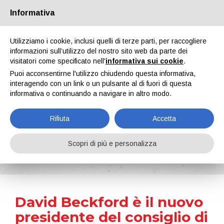
Informativa
Chi siamo
Partners
Contatti
Area riservata
Utilizziamo i cookie, inclusi quelli di terze parti, per raccogliere
informazioni sull’utilizzo del nostro sito web da parte dei
visitatori come specificato nell'
informativa sui cookie
.
Puoi acconsentirne l'utilizzo chiudendo questa informativa,
interagendo con un link o un pulsante al di fuori di questa
informativa o continuando a navigare in altro modo.
EN
IT
DE
ES
PT
Rifiuta
Accetta
News
Scopri di più e personalizza
Home
Notizie
David Beckford è il nuovo presidente del consiglio di amministrazione del CEPE
David Beckford è il nuovo
presidente del consiglio di