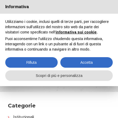
Informativa
Chi siamo
Partners
Contatti
Area riservata
Utilizziamo i cookie, inclusi quelli di terze parti, per raccogliere
informazioni sull’utilizzo del nostro sito web da parte dei
visitatori come specificato nell'
informativa sui cookie
.
Puoi acconsentirne l'utilizzo chiudendo questa informativa,
interagendo con un link o un pulsante al di fuori di questa
informativa o continuando a navigare in altro modo.
EN
IT
DE
ES
PT
Rifiuta
Accetta
CEPE
Scopri di più e personalizza
Home
News
CEPE
Categorie
Istituzionali