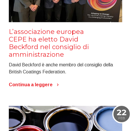
L’associazione europea
CEPE ha eletto David
Beckford nel consiglio di
amministrazione
David Beckford è anche membro del consiglio della
British Coatings Federation.
Continua a leggere
22
FEB