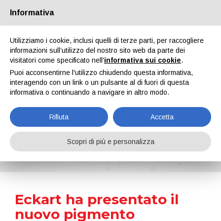
Informativa
Chi siamo
Partners
Contatti
Area riservata
Utilizziamo i cookie, inclusi quelli di terze parti, per raccogliere
informazioni sull’utilizzo del nostro sito web da parte dei
visitatori come specificato nell'
informativa sui cookie
.
Puoi acconsentirne l'utilizzo chiudendo questa informativa,
interagendo con un link o un pulsante al di fuori di questa
informativa o continuando a navigare in altro modo.
EN
IT
DE
ES
PT
Rifiuta
Accetta
News
Scopri di più e personalizza
Home
Notizie
Eckart ha presentato il nuovo pigmento metallizzato LUXAN CFX B604 Midnight Silver
Eckart ha presentato il
nuovo pigmento