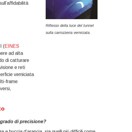
ll’affidabilità
Riflesso della luce del tunnel
sulla carrozzeria verniciata.
I (
EINES
mere ad alta
do di catturare
isione e reti
erficie verniciata
ulti-frame
versi,
to
e grado di precisione?
 e buccia d’arancia, sia quelli più difficili come