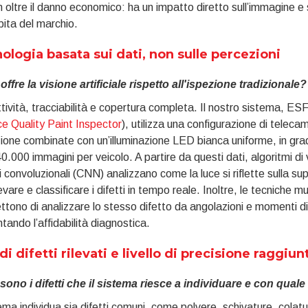
 oltre il danno economico: ha un impatto diretto sull’immagine e su
ita del marchio.
ologia basata sui dati, non sulle percezioni
ffre la visione artificiale rispetto all'ispezione tradizionale?
ività, tracciabilità e copertura completa. Il nostro sistema, ESF
e Quality Paint Inspector
), utilizza una configurazione di teleca
zione combinate con un’illuminazione LED bianca uniforme, in gra
40.000 immagini per veicolo. A partire da questi dati, algoritmi di v
i convoluzionali (CNN) analizzano come la luce si riflette sulla sup
levare e classificare i difetti in tempo reale. Inoltre, le tecniche m
tono di analizzare lo stesso difetto da angolazioni e momenti di
ando l’affidabilità diagnostica.
 di difetti rilevati e livello di precisione raggiun
 sono i difetti che il sistema riesce a individuare e con qual
tema individua sia difetti comuni, come polvere, schivature, colature