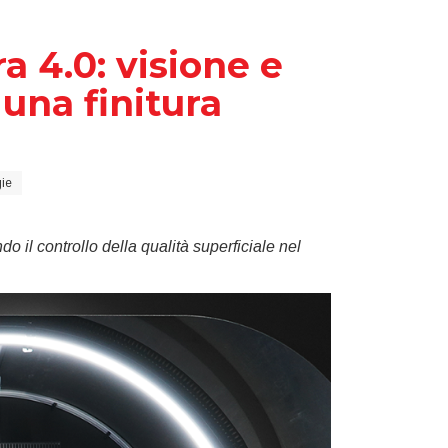
a 4.0: visione e
 una finitura
gie
o il controllo della qualità superficiale nel