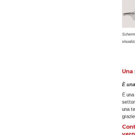
Scherma
visualiz
Una 
È una
È una 
settor
una te
grazie
Cont
vern