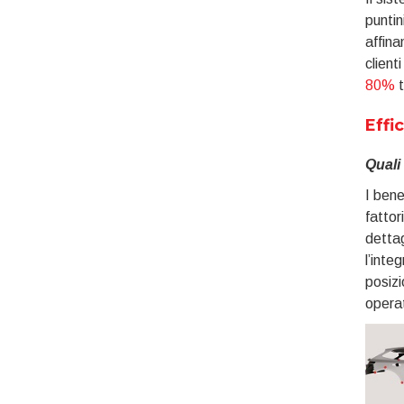
puntin
affina
client
80%
t
Effi
Quali
I bene
fattor
dettag
l’inte
posizi
operat