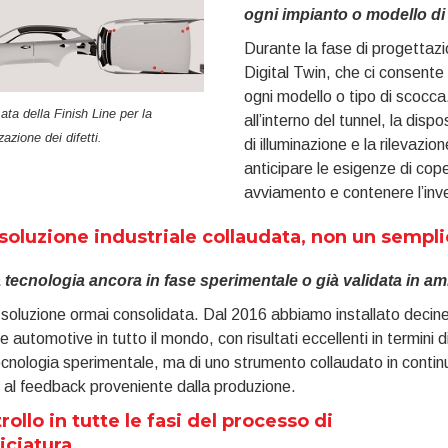
ogni impianto o modello di
Durante la fase di progettazi
Digital Twin, che ci consente 
ogni modello o tipo di scocc
ta della Finish Line per la
all’interno del tunnel, la disp
zazione dei difetti.
di illuminazione e la rilevazione
anticipare le esigenze di cope
avviamento e contenere l’inve
soluzione industriale collaudata, non un sempl
 tecnologia ancora in fase sperimentale o già validata in am
soluzione ormai consolidata. Dal 2016 abbiamo installato decine
e automotive in tutto il mondo, con risultati eccellenti in termini di
cnologia sperimentale, ma di uno strumento collaudato in continua
 al feedback proveniente dalla produzione.
rollo in tutte le fasi del processo di
iciatura