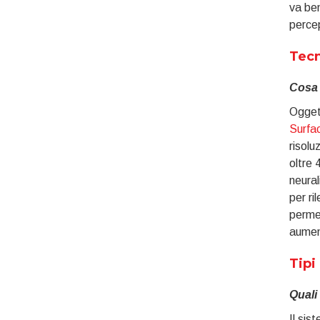
va ben
percep
Tecn
Cosa o
Oggett
Surfac
risolu
oltre 
neural
per ri
permet
aument
Tipi
Quali
Il sis