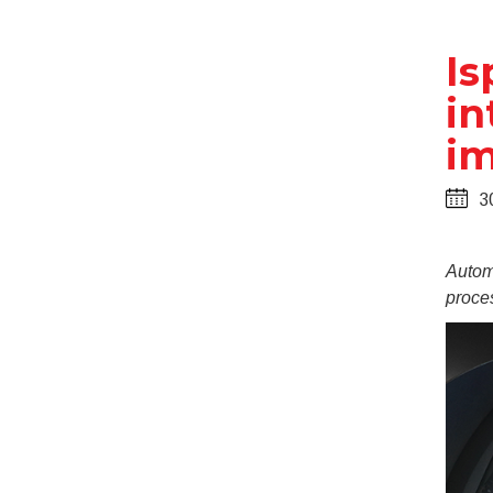
Is
in
im
3
Automa
proces