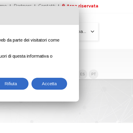
iamo
Partners
Contatti
Area riservata
Tutte le pagine
 web da parte dei visitatori come
uori di questa informativa o
Contenuti esclusivi
EN
IT
DE
ES
PT
Rifiuta
Accetta