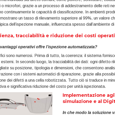
i o microfori, grazie a un processo di addestramento delle reti neura
no continuamente le capacità di classificazione. In ambienti produttiv
i mostrano un tasso di rilevamento superiore al 99%, un valore 
ipica dell’ispezione manuale, influenzata spesso dall’ambiente di 
cienza, tracciabilità e riduzione dei costi operati
 vantaggi operativi offre l’ispezione automatizzata?
fici sono numerosi. Prima di tutto, la coerenza: il sistema fornisce
i esterni. In secondo luogo, la tracciabilità dei dati: ogni difetto 
liate su posizione, tipologia e dimensioni, che consentono analis
grazione con i sistemi automatici di riparazione, grazie alla possibili
one dei difetti a una cella robotizzata. Tutto ciò si traduce in mi
iva e significativa riduzione del costo per unità ispezionata.
Implementazione agile
simulazione e al Digi
In che modo la soluzione vi