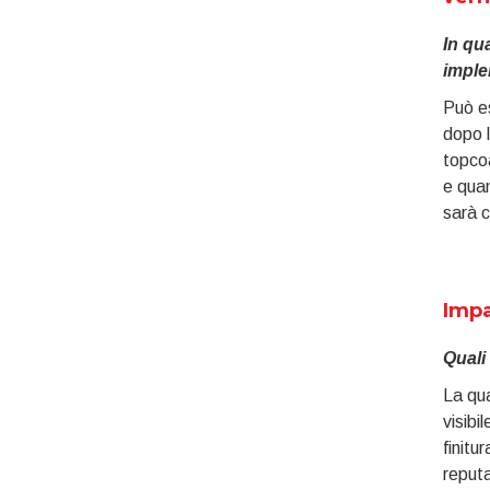
In qu
imple
Può es
dopo l
topcoa
e quan
sarà c
Impa
Quali
La qua
visibi
finitu
reputa