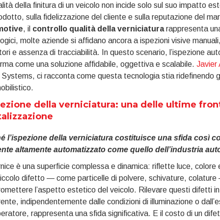
lità della finitura di un veicolo non incide solo sul suo impatto 
odotto, sulla fidelizzazione del cliente e sulla reputazione del m
motive
, il
controllo qualità della verniciatura
rappresenta una 
ogici, molte aziende si affidano ancora a ispezioni visive manuali
ori e assenza di tracciabilità. In questo scenario, l’ispezione aut
erma come una soluzione affidabile, oggettiva e scalabile.
Javier
 Systems, ci racconta come questa tecnologia stia ridefinendo gli
bilistico.
pezione della verniciatura: una delle ultime fron
talizzazione
é l’ispezione della verniciatura costituisce una sfida così 
nte altamente automatizzato come quello dell’industria au
nice è una superficie complessa e dinamica: riflette luce, colore
 piccolo difetto — come particelle di polvere, schivature, colatur
mettere l’aspetto estetico del veicolo. Rilevare questi difetti 
ente, indipendentemente dalle condizioni di illuminazione o dall’
peratore, rappresenta una sfida significativa. E il costo di un dife