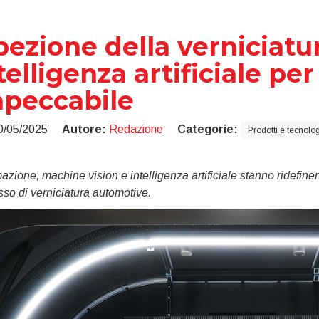
pezione della verniciatur
telligenza artificiale per
peccabile
0/05/2025
Autore:
Redazione
Categorie:
Prodotti e tecnolo
zione, machine vision e intelligenza artificiale stanno ridefinend
so di verniciatura automotive.