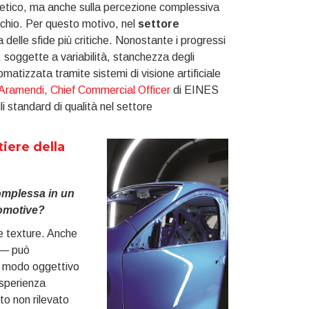
estetico, ma anche sulla percezione complessiva
archio. Per questo motivo, nel
settore
delle sfide più critiche. Nonostante i progressi
, soggette a variabilità, stanchezza degli
omatizzata tramite sistemi di visione artificiale
 Aramendi, Chief Commercial Officer
di EINES
 standard di qualità nel settore
tiere della
complessa in un
tomotive?
 e texture. Anche
e — può
in modo oggettivo
esperienza
tto non rilevato