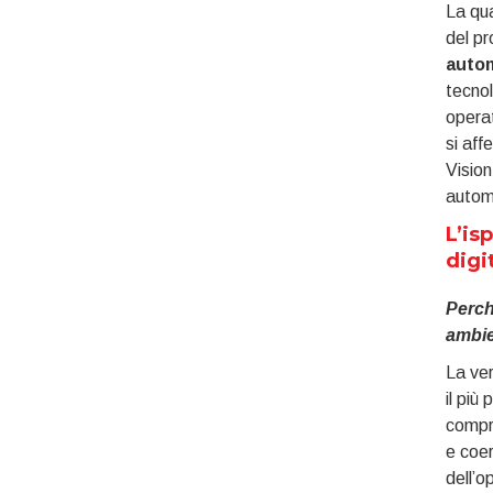
La qua
del pr
auto
tecnol
operat
si aff
Vision
automo
L’is
digi
Perch
ambie
La ver
il più
compro
e coer
dell’o