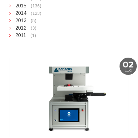
2015
(136)
2014
(123)
2013
(5)
2012
(3)
2011
(1)
02
LUG