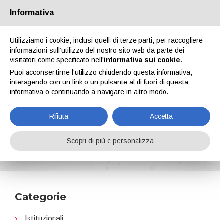
Informativa
Chi siamo
Partners
Contatti
Area riservata
Utilizziamo i cookie, inclusi quelli di terze parti, per raccogliere
informazioni sull’utilizzo del nostro sito web da parte dei
visitatori come specificato nell'
informativa sui cookie
.
Puoi acconsentirne l'utilizzo chiudendo questa informativa,
interagendo con un link o un pulsante al di fuori di questa
informativa o continuando a navigare in altro modo.
EN
IT
DE
ES
PT
Rifiuta
Accetta
Strumenti misura e controllo
Scopri di più e personalizza
Home
News
Strumenti misura e controllo
Categorie
Istituzionali