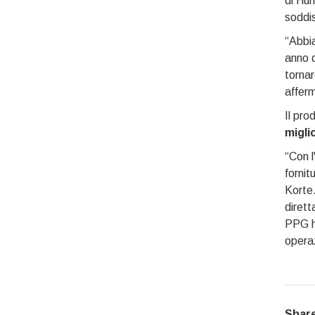
di Hun
soddis
“Abbia
anno d
tornar
affer
Il pro
migli
“Con l
fornit
Korte.
dirett
PPG ha
operaz
Share