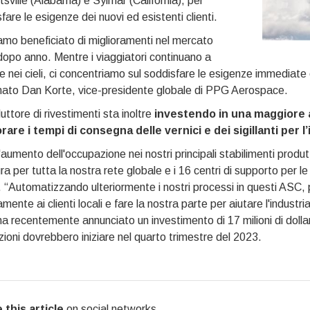
tsville (Alabama) e Sylmar (California), per
fare le esigenze dei nuovi ed esistenti clienti.
mo beneficiato di miglioramenti nel mercato
opo anno. Mentre i viaggiatori continuano a
e nei cieli, ci concentriamo sul soddisfare le esigenze immediate e
mato Dan Korte, vice-presidente globale di PPG Aerospace.
duttore di rivestimenti sta inoltre
investendo in una maggiore 
orare i tempi di consegna
delle vernici e dei sigillanti per 
'aumento dell'occupazione nei nostri principali stabilimenti prod
ura per tutta la nostra rete globale e i 16 centri di supporto per 
 “Automatizzando ulteriormente i nostri processi in questi ASC,
amente ai clienti locali e fare la nostra parte per aiutare l'indus
 recentemente annunciato un investimento di 17 milioni di dollar
ioni dovrebbero iniziare nel quarto trimestre del 2023.
 this article
on social networks