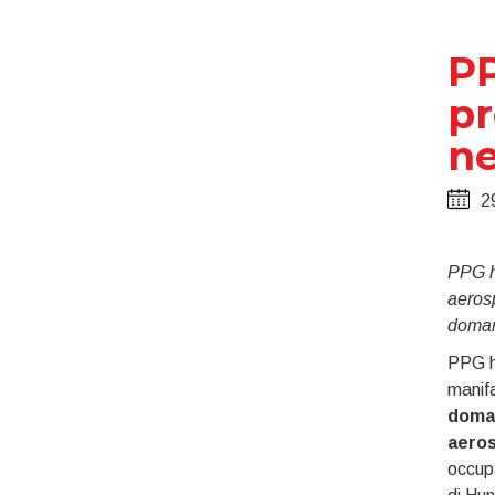
PP
pr
ne
2
PPG h
aerosp
doman
PPG h
manifa
doman
aeros
occup