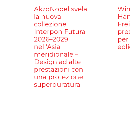
AkzoNobel svela
Win
la nuova
Ham
collezione
Fre
Interpon Futura
pre
2026–2029
per 
nell'Asia
eoli
meridionale –
Design ad alte
prestazioni con
una protezione
superduratura