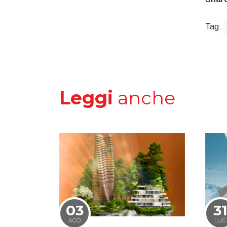
Tag:
Leggi
anche
03
3
AGO
LUG