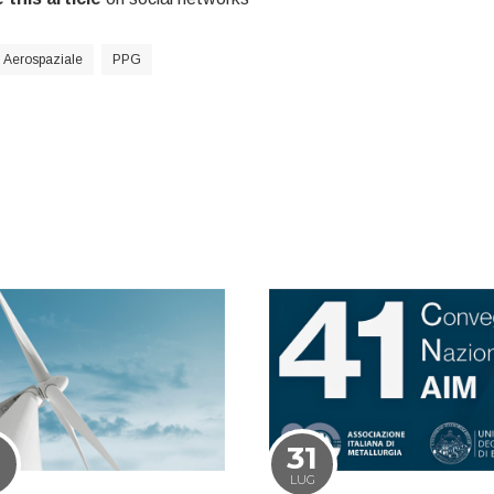
Aerospaziale
PPG
1
31
LUG