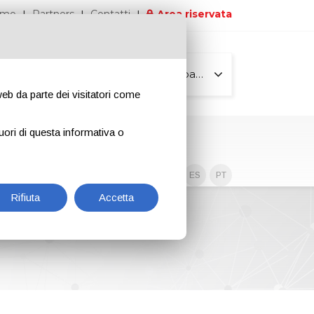
iamo
Partners
Contatti
Area riservata
Tutte le pagine
 web da parte dei visitatori come
uori di questa informativa o
Contenuti esclusivi
EN
IT
DE
ES
PT
Rifiuta
Accetta