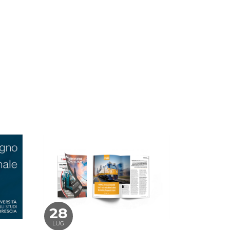
28
LUG