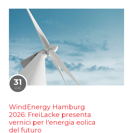
31
LUG
WindEnergy Hamburg
2026: FreiLacke presenta
vernici per l'energia eolica
del futuro