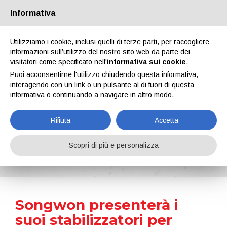
Informativa
Chi siamo
Partners
Contatti
Area riservata
Utilizziamo i cookie, inclusi quelli di terze parti, per raccogliere
informazioni sull’utilizzo del nostro sito web da parte dei
visitatori come specificato nell'
informativa sui cookie
.
Puoi acconsentirne l'utilizzo chiudendo questa informativa,
interagendo con un link o un pulsante al di fuori di questa
informativa o continuando a navigare in altro modo.
EN
IT
DE
ES
PT
Rifiuta
Accetta
News
Scopri di più e personalizza
Home
Notizie
Songwon presenterà i suoi stabilizzatori per vernici e rivestimenti all'American Coatings Show 2024
Songwon presenterà i
suoi stabilizzatori per