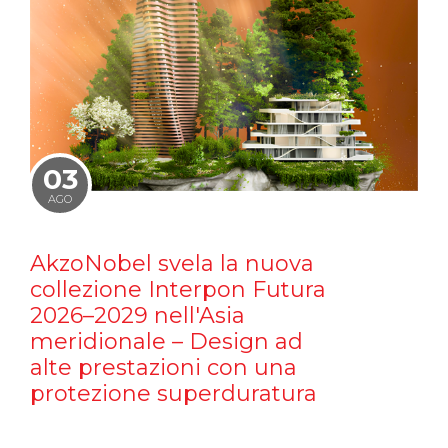
03
AGO
AkzoNobel svela la nuova
collezione Interpon Futura
2026–2029 nell'Asia
meridionale – Design ad
alte prestazioni con una
protezione superduratura