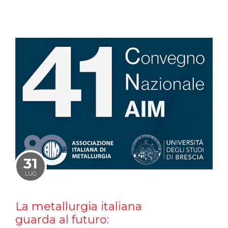
31
LUG
La metallurgia italiana
guarda al futuro: