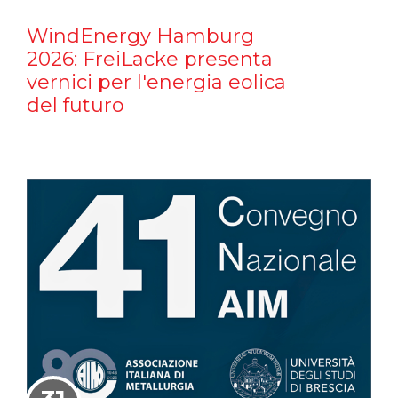
WindEnergy Hamburg
2026: FreiLacke presenta
vernici per l'energia eolica
del futuro