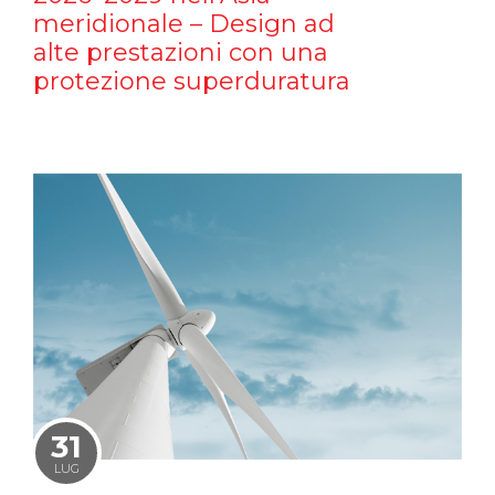
meridionale – Design ad
alte prestazioni con una
protezione superduratura
31
LUG