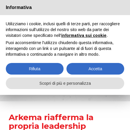
Informativa
Chi siamo
Partners
Contatti
Area riservata
Utilizziamo i cookie, inclusi quelli di terze parti, per raccogliere
informazioni sull’utilizzo del nostro sito web da parte dei
visitatori come specificato nell'
informativa sui cookie
.
Puoi acconsentirne l'utilizzo chiudendo questa informativa,
interagendo con un link o un pulsante al di fuori di questa
informativa o continuando a navigare in altro modo.
EN
IT
DE
ES
PT
Rifiuta
Accetta
News
Scopri di più e personalizza
Home
Notizie
Arkema riafferma la propria leadership ambientale con i massimi rating CDP
Arkema riafferma la
propria leadership