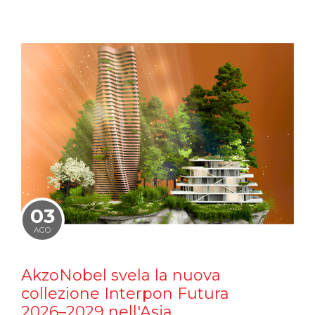
03
AGO
AkzoNobel svela la nuova
collezione Interpon Futura
2026–2029 nell'Asia