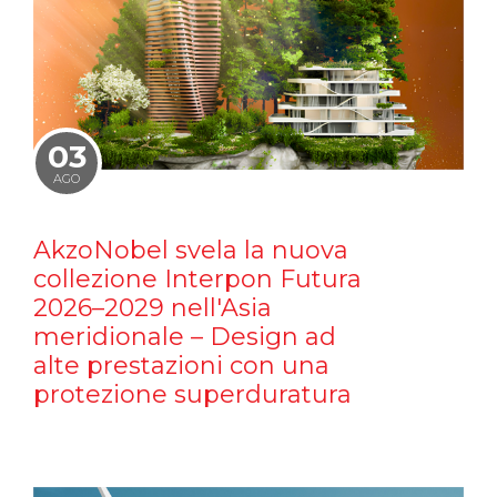
03
AGO
AkzoNobel svela la nuova
collezione Interpon Futura
2026–2029 nell'Asia
meridionale – Design ad
alte prestazioni con una
protezione superduratura