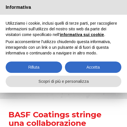
Informativa
Chi siamo
Partners
Contatti
Area riservata
Utilizziamo i cookie, inclusi quelli di terze parti, per raccogliere
informazioni sull’utilizzo del nostro sito web da parte dei
visitatori come specificato nell'
informativa sui cookie
.
Puoi acconsentirne l'utilizzo chiudendo questa informativa,
interagendo con un link o un pulsante al di fuori di questa
informativa o continuando a navigare in altro modo.
EN
IT
DE
ES
PT
Rifiuta
Accetta
News
Scopri di più e personalizza
Home
Notizie
BASF Coatings stringe una collaborazione strategica per l’aftermarket automobilistico
BASF Coatings stringe
una collaborazione