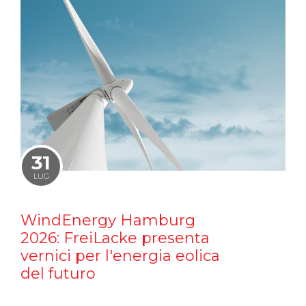
31
LUG
WindEnergy Hamburg
2026: FreiLacke presenta
vernici per l'energia eolica
del futuro