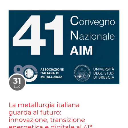
31
LUG
La metallurgia italiana
guarda al futuro:
innovazione, transizione
energetica e digitale al 41°