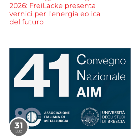
2026: FreiLacke presenta
vernici per l'energia eolica
del futuro
31
LUG