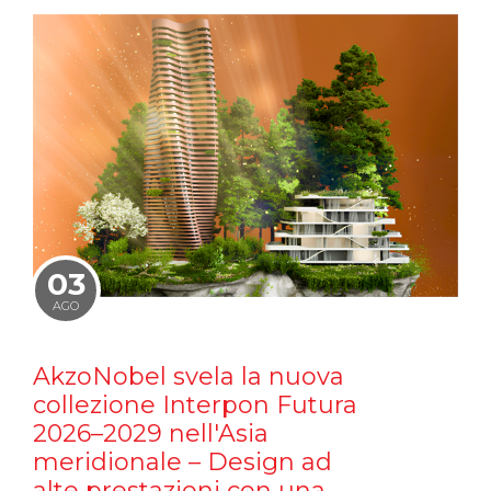
03
AGO
AkzoNobel svela la nuova
collezione Interpon Futura
2026–2029 nell'Asia
meridionale – Design ad
alte prestazioni con una