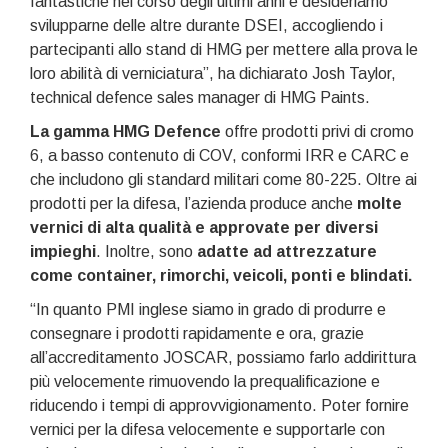
fantastiche nel corso degli ultimi anni e desideriamo
svilupparne delle altre durante DSEI, accogliendo i
partecipanti allo stand di HMG per mettere alla prova le
loro abilità di verniciatura”, ha dichiarato Josh Taylor,
technical defence sales manager di HMG Paints.
La gamma HMG Defence
offre prodotti privi di cromo
6, a basso contenuto di COV, conformi IRR e CARC e
che includono gli standard militari come 80-225. Oltre ai
prodotti per la difesa, l’azienda produce anche
molte
vernici di alta qualità e approvate per diversi
impieghi
. Inoltre, sono
adatte ad attrezzature
come container, rimorchi, veicoli, ponti e blindati.
“In quanto PMI inglese siamo in grado di produrre e
consegnare i prodotti rapidamente e ora, grazie
all’accreditamento JOSCAR, possiamo farlo addirittura
più velocemente rimuovendo la prequalificazione e
riducendo i tempi di approvvigionamento. Poter fornire
vernici per la difesa velocemente e supportarle con