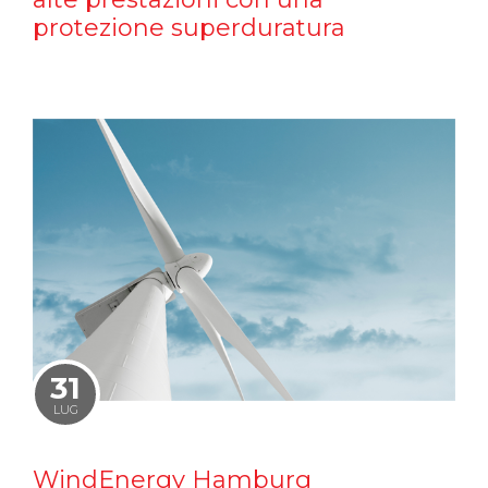
protezione superduratura
31
LUG
WindEnergy Hamburg