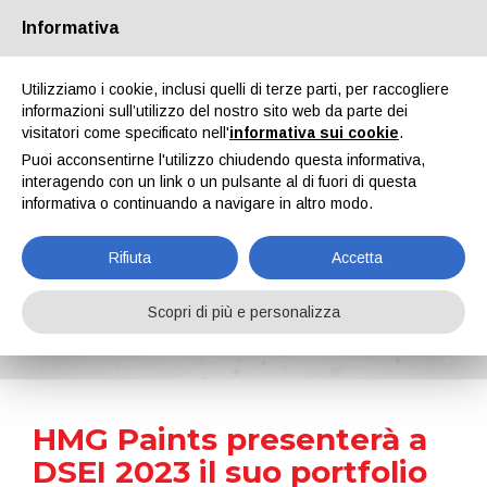
Informativa
Chi siamo
Partners
Contatti
Area riservata
Utilizziamo i cookie, inclusi quelli di terze parti, per raccogliere
informazioni sull’utilizzo del nostro sito web da parte dei
visitatori come specificato nell'
informativa sui cookie
.
Puoi acconsentirne l'utilizzo chiudendo questa informativa,
interagendo con un link o un pulsante al di fuori di questa
informativa o continuando a navigare in altro modo.
EN
IT
DE
ES
PT
Rifiuta
Accetta
News
Scopri di più e personalizza
Home
Notizie
HMG Paints presenterà a DSEI 2023 il suo portfolio di vernici e rivestimenti per il settore della difesa
HMG Paints presenterà a
DSEI 2023 il suo portfolio