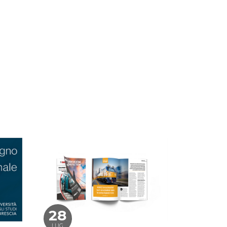
28
LUG