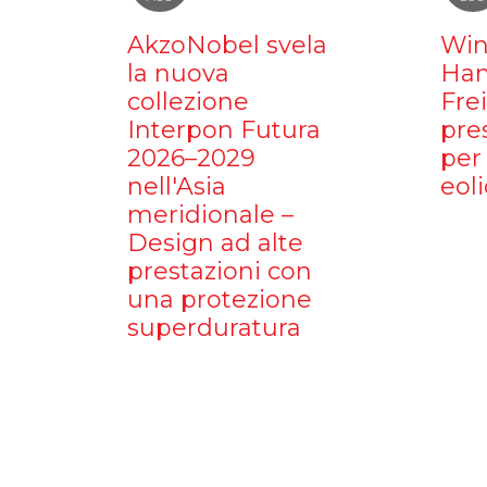
AkzoNobel svela
Win
la nuova
Ham
collezione
Fre
Interpon Futura
pre
2026–2029
per 
nell'Asia
eoli
meridionale –
Design ad alte
prestazioni con
una protezione
superduratura