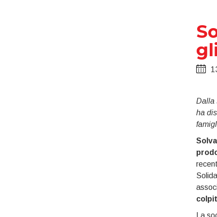
So
gl
1
Dalla 
ha dis
famigli
Solva
prodo
recent
Solida
associ
colpi
La soc