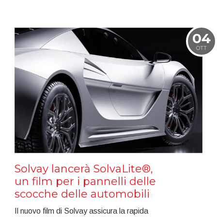
04
OTT
Solvay lancerà SolvaLite®,
un film per i pannelli delle
scocche delle automobili
Il nuovo film di Solvay assicura la rapida