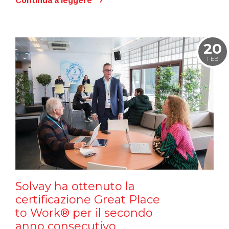
Continua a leggere
20
FEB
Solvay ha ottenuto la
certificazione Great Place
to Work® per il secondo
anno consecutivo