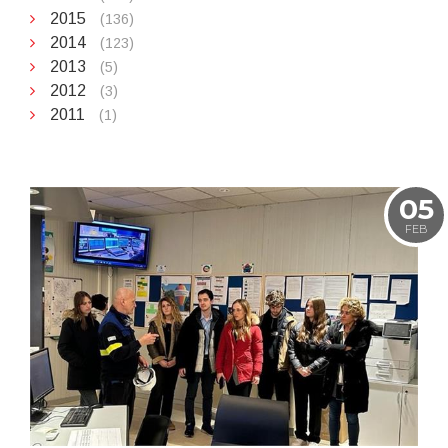
2015
(136)
2014
(123)
2013
(5)
2012
(3)
2011
(1)
05
FEB