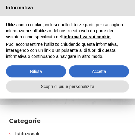
Informativa
Chi siamo
Partners
Contatti
Area riservata
Utilizziamo i cookie, inclusi quelli di terze parti, per raccogliere
informazioni sull’utilizzo del nostro sito web da parte dei
visitatori come specificato nell'
informativa sui cookie
.
Puoi acconsentirne l'utilizzo chiudendo questa informativa,
interagendo con un link o un pulsante al di fuori di questa
informativa o continuando a navigare in altro modo.
EN
IT
DE
ES
PT
Rifiuta
Accetta
Solvay
Scopri di più e personalizza
Home
News
Solvay
Categorie
Istituzionali