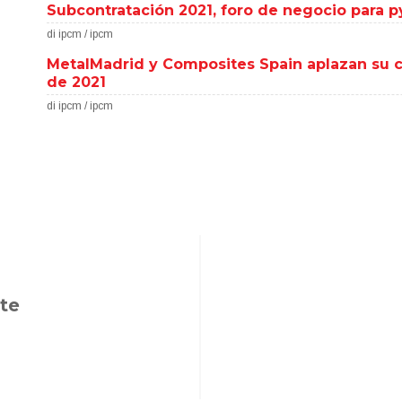
Subcontratación 2021, foro de negocio para 
di ipcm / ipcm
MetalMadrid y Composites Spain aplazan su 
de 2021
di ipcm / ipcm
te