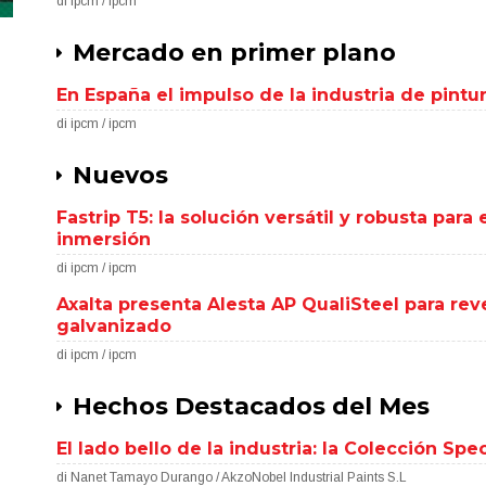
di ipcm / ipcm
Mercado en primer plano
En España el impulso de la industria de pintu
di ipcm / ipcm
Nuevos
Fastrip T5: la solución versátil y robusta par
inmersión
di ipcm / ipcm
Axalta presenta Alesta AP QualiSteel para re
galvanizado
di ipcm / ipcm
Hechos Destacados del Mes
El lado bello de la industria: la Colección Sp
di Nanet Tamayo Durango / AkzoNobel Industrial Paints S.L