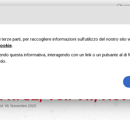
Chi s
di terze parti, per raccogliere informazioni sull’utilizzo del nostro sito
cookie
.
endo questa informativa, interagendo con un link o un pulsante al di f
iere
Formazione
Riviste
Pubblicità
Blog
odo.
 n. 32, Vol. VII, N
Vol. VII, Novembre 2020