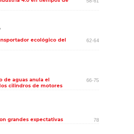
ndustria 4.0 en tiempos de
58-61
o
ansportador ecológico del
62-64
o de aguas anula el
66-75
los cilindros de motores
con grandes expectativas
78