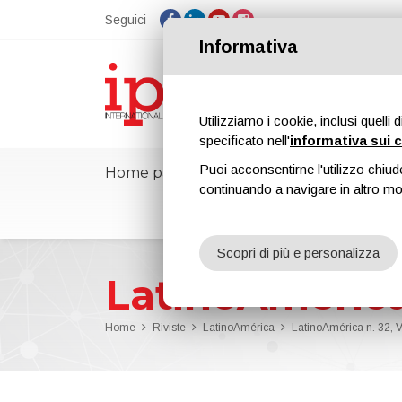
Seguici
Informativa
Utilizziamo i cookie, inclusi quelli 
specificato nell'
informativa sui 
Puoi acconsentirne l'utilizzo chiud
Home page
ipcmPedia
Notizie
F
continuando a navigare in altro m
Scopri di più e personalizza
LatinoAmérica
Home
Riviste
LatinoAmérica
LatinoAmérica n. 32, 