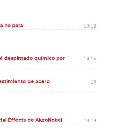
ra no para
10-12
a el despintado químico por
14-15
vestimiento de acero
16
ecial Effects de AkzoNobel
18-19