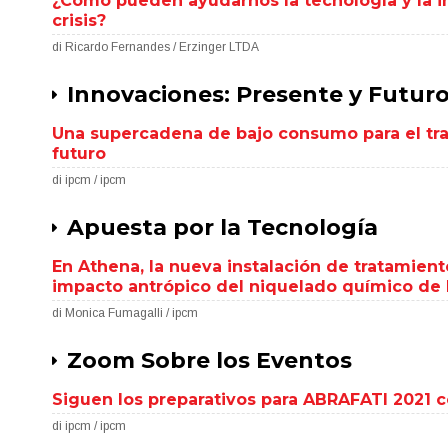
¿Cómo pueden ayudarnos la tecnología y la i
crisis?
di Ricardo Fernandes / Erzinger LTDA
Innovaciones: Presente y Futur
Una supercadena de bajo consumo para el tr
futuro
di ipcm / ipcm
Apuesta por la Tecnología
En Athena, la nueva instalación de tratamient
impacto antrópico del niquelado químico de 
di Monica Fumagalli / ipcm
Zoom Sobre los Eventos
Siguen los preparativos para ABRAFATI 2021 
di ipcm / ipcm