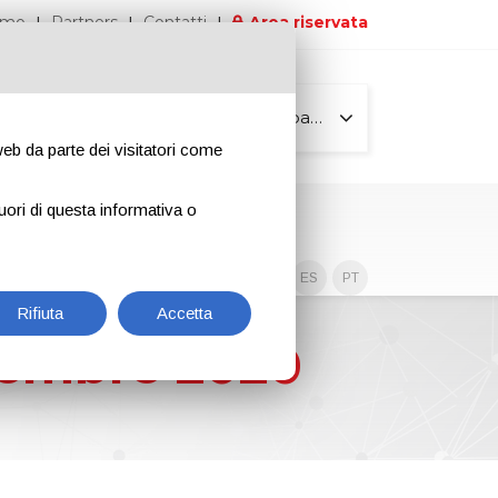
iamo
Partners
Contatti
Area riservata
Tutte le pagine
 web da parte dei visitatori come
uori di questa informativa o
Contenuti esclusivi
EN
IT
DE
ES
PT
Rifiuta
Accetta
ovembre 2020