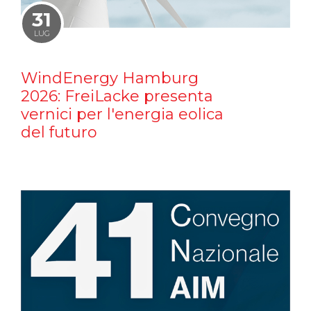
31
LUG
WindEnergy Hamburg
2026: FreiLacke presenta
vernici per l'energia eolica
del futuro