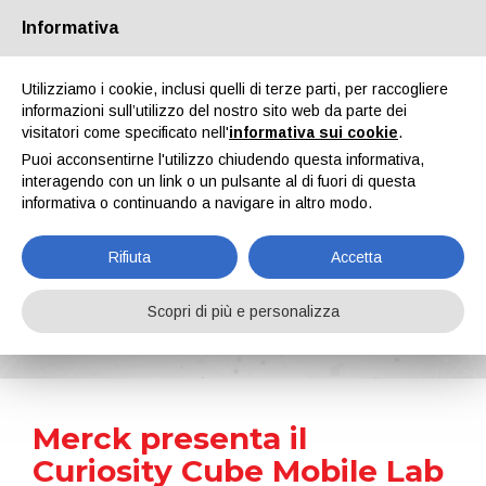
Informativa
Chi siamo
Partners
Contatti
Area riservata
Utilizziamo i cookie, inclusi quelli di terze parti, per raccogliere
informazioni sull’utilizzo del nostro sito web da parte dei
visitatori come specificato nell'
informativa sui cookie
.
Puoi acconsentirne l'utilizzo chiudendo questa informativa,
interagendo con un link o un pulsante al di fuori di questa
informativa o continuando a navigare in altro modo.
EN
IT
DE
ES
PT
Rifiuta
Accetta
News
Scopri di più e personalizza
Home
Notizie
Merck presenta il Curiosity Cube Mobile Lab Tour 2023
Merck presenta il
Curiosity Cube Mobile Lab