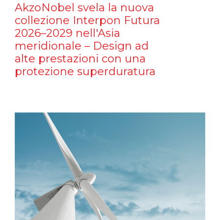
AkzoNobel svela la nuova
collezione Interpon Futura
2026–2029 nell'Asia
meridionale – Design ad
alte prestazioni con una
protezione superduratura