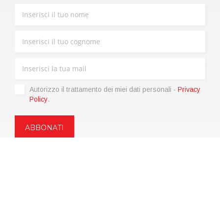
Autorizzo il trattamento dei miei dati personali -
Privacy
Policy
.
Copyright © 2021 | eos Mktg&Communication Srl | VAT
06695850963 | Corp.Cap. € 12.000,00 i.v.
Privacy Policy
(Personalizza)
|
Condizioni di vendita
|
Codice etico
|
Web Agency: SparkinWeb