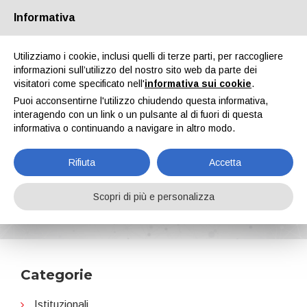
Informativa
Chi siamo
Partners
Contatti
Area riservata
Utilizziamo i cookie, inclusi quelli di terze parti, per raccogliere
informazioni sull’utilizzo del nostro sito web da parte dei
visitatori come specificato nell'
informativa sui cookie
.
Puoi acconsentirne l'utilizzo chiudendo questa informativa,
interagendo con un link o un pulsante al di fuori di questa
informativa o continuando a navigare in altro modo.
EN
IT
DE
ES
PT
Rifiuta
Accetta
Industrias Titan
Scopri di più e personalizza
Home
News
Industrias Titan
Categorie
Istituzionali