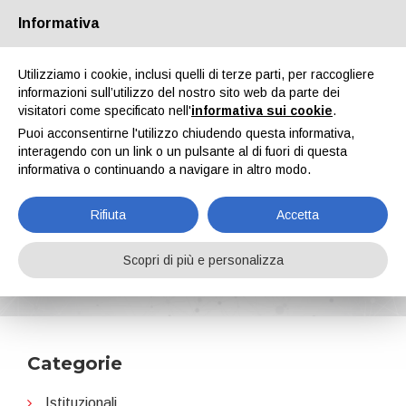
Informativa
Chi siamo
Partners
Contatti
Area riservata
Utilizziamo i cookie, inclusi quelli di terze parti, per raccogliere
informazioni sull’utilizzo del nostro sito web da parte dei
visitatori come specificato nell'
informativa sui cookie
.
Puoi acconsentirne l'utilizzo chiudendo questa informativa,
interagendo con un link o un pulsante al di fuori di questa
informativa o continuando a navigare in altro modo.
EN
IT
DE
ES
PT
Rifiuta
Accetta
Arsonsisi
Scopri di più e personalizza
Home
News
Arsonsisi
Categorie
Istituzionali