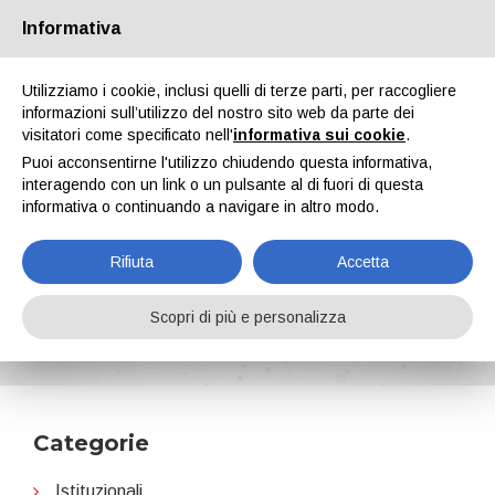
Informativa
Chi siamo
Partners
Contatti
Area riservata
Utilizziamo i cookie, inclusi quelli di terze parti, per raccogliere
informazioni sull’utilizzo del nostro sito web da parte dei
visitatori come specificato nell'
informativa sui cookie
.
Puoi acconsentirne l'utilizzo chiudendo questa informativa,
interagendo con un link o un pulsante al di fuori di questa
informativa o continuando a navigare in altro modo.
EN
IT
DE
ES
PT
Rifiuta
Accetta
Carbonamine
Scopri di più e personalizza
Home
News
Carbonamine
Categorie
Istituzionali