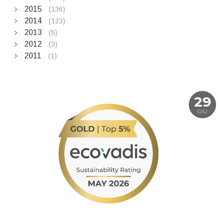
2015
(136)
2014
(123)
2013
(5)
2012
(3)
2011
(1)
29
GIU