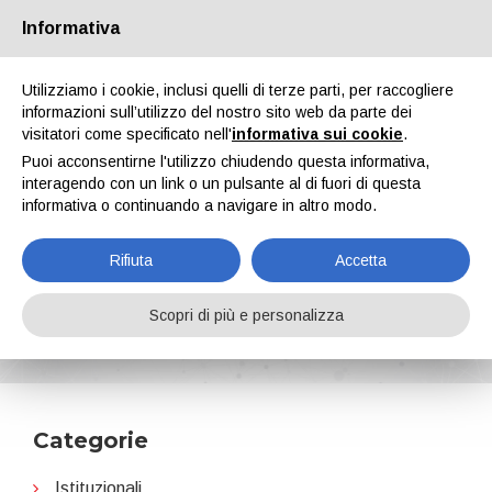
Informativa
Chi siamo
Partners
Contatti
Area riservata
Utilizziamo i cookie, inclusi quelli di terze parti, per raccogliere
informazioni sull’utilizzo del nostro sito web da parte dei
visitatori come specificato nell'
informativa sui cookie
.
Puoi acconsentirne l'utilizzo chiudendo questa informativa,
interagendo con un link o un pulsante al di fuori di questa
informativa o continuando a navigare in altro modo.
EN
IT
DE
ES
PT
Rifiuta
Accetta
EcoVadis
Scopri di più e personalizza
Home
News
EcoVadis
Categorie
Istituzionali