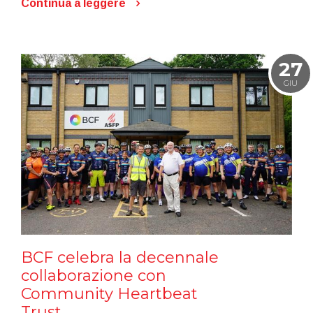
Continua a leggere
27
GIU
BCF celebra la decennale
collaborazione con
Community Heartbeat
Trust