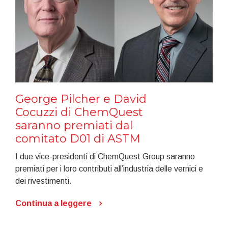
George Pilcher e David
Cocuzzi di ChemQuest
saranno premiati dal
comitato D01 di ASTM
I due vice-presidenti di ChemQuest Group saranno
premiati per i loro contributi all’industria delle vernici e
dei rivestimenti.
Continua a leggere