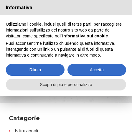
Informativa
Chi siamo
Partners
Contatti
Area riservata
Utilizziamo i cookie, inclusi quelli di terze parti, per raccogliere
informazioni sull’utilizzo del nostro sito web da parte dei
visitatori come specificato nell'
informativa sui cookie
.
Puoi acconsentirne l'utilizzo chiudendo questa informativa,
interagendo con un link o un pulsante al di fuori di questa
informativa o continuando a navigare in altro modo.
EN
IT
DE
ES
PT
Rifiuta
Accetta
2023
Scopri di più e personalizza
Home
Notizie
2023
Categorie
Istituzionali