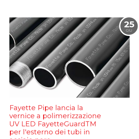
25
GIU
Fayette Pipe lancia la
vernice a polimerizzazione
UV LED FayetteGuardTM
per l'esterno dei tubi in