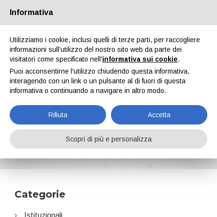
Informativa
Chi siamo
Partners
Contatti
Area riservata
Utilizziamo i cookie, inclusi quelli di terze parti, per raccogliere
informazioni sull’utilizzo del nostro sito web da parte dei
visitatori come specificato nell'
informativa sui cookie
.
Puoi acconsentirne l'utilizzo chiudendo questa informativa,
interagendo con un link o un pulsante al di fuori di questa
informativa o continuando a navigare in altro modo.
EN
IT
DE
ES
PT
Rifiuta
Accetta
Protezione passiva dal fuoco
Scopri di più e personalizza
Home
News
Protezione passiva dal fuoco
Categorie
Istituzionali