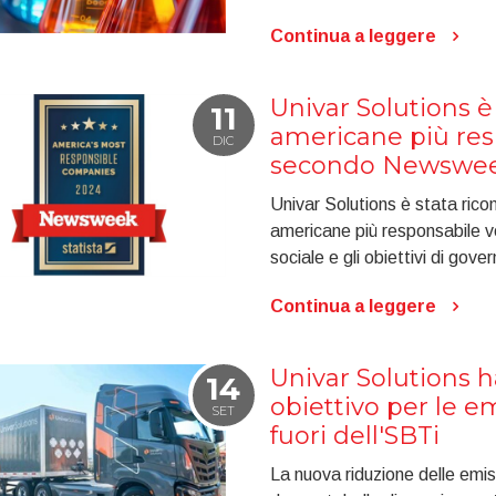
Continua a leggere
Univar Solutions è
11
americane più res
DIC
secondo Newswe
Univar Solutions è stata ri
americane più responsabile ve
sociale e gli obiettivi di gove
Continua a leggere
Univar Solutions 
14
obiettivo per le em
SET
fuori dell'SBTi
La nuova riduzione delle emis