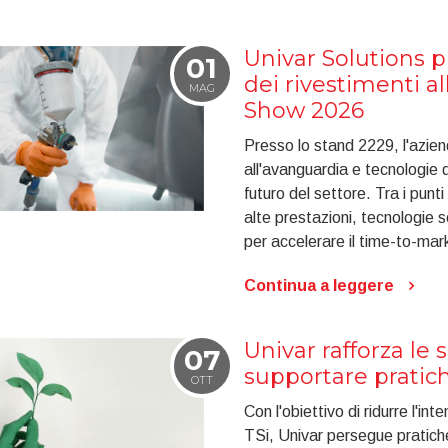
Univar Solutions p
01
dei rivestimenti a
MAG
Show 2026
Presso lo stand 2229, l'azien
all'avanguardia e tecnologie d
futuro del settore. Tra i punti
alte prestazioni, tecnologie so
per accelerare il time-to-mar
Continua a leggere
Univar rafforza le 
07
supportare pratich
OTT
Con l'obiettivo di ridurre l'in
TSi, Univar persegue pratiche 