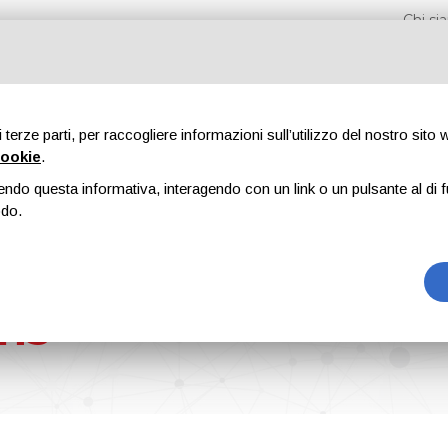
Chi s
di terze parti, per raccogliere informazioni sull’utilizzo del nostro sito
cookie
.
endo questa informativa, interagendo con un link o un pulsante al di f
Fiere
Formazione
Riviste
Pubblicità
Blog
odo.
ons