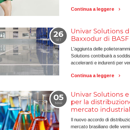
Continua a leggere
Univar Solutions di
26
Baxxodur di BASF
SET
L'aggiunta delle polieteram
Solutions contribuirà a soddi
acceleranti e indurenti per ve
Continua a leggere
Univar Solutions 
05
per la distribuzion
MAR
mercato industrial
Il nuovo accordo di distribuzio
mercato brasiliano delle vernic