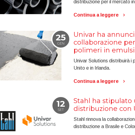
distribuzione per il mercato i
Continua a leggere
Univar ha annunc
25
collaborazione per
GEN
polimeri in emulsi
Univar Solutions distribuirà i
Unito e in Irlanda.
Continua a leggere
Stahl ha stipulato
12
distribuzione con 
SET
Stahl rinnova la collaborazio
distribuzione a Brasile e Col