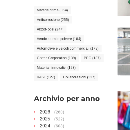
Materie prime (354)
Anticorrosione (255)
AkzoNobel (247)
Verniciatura in polvere (184)
Automotive e veicoli commerciali (178)
Cortec Corporation (139)
PPG (137)
Materiali innovativi (128)
BASF (127)
Collaborazioni (127)
Archivio per anno
2026
(260)
2025
(522)
2024
(603)