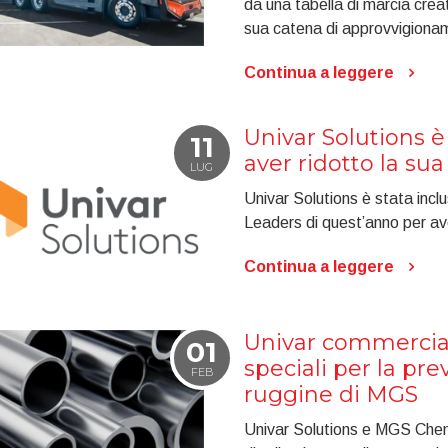
da una tabella di marcia crea
sua catena di approvvigiona
Continua a leggere
Univar Solutions è
11
aver ridotto la su
LUG
Univar Solutions è stata incl
Leaders di quest’anno per ave
Continua a leggere
Univar commerciali
01
speciali per la pr
FEB
ruggine di MGS
Univar Solutions e MGS Chem