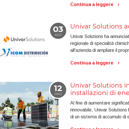
Continua a leggere
Univar Solutions 
03
AGO
Univar Solutions ha annunciat
regionale di specialità chimi
all'azienda di ampliare il propr
Continua a leggere
Univar Solutions i
12
installazioni di en
MAG
Al fine di aumentare significa
rinnovabile, Univar Solutions h
di un sistema di accumulo di 