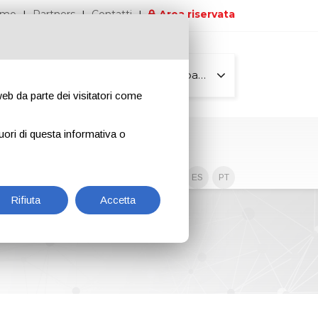
iamo
Partners
Contatti
Area riservata
Tutte le pagine
 web da parte dei visitatori come
uori di questa informativa o
Contenuti esclusivi
EN
IT
DE
ES
PT
Rifiuta
Accetta